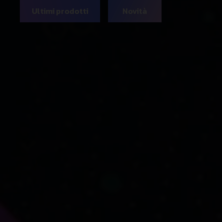
Ultimi prodotti
Novità
Connettore SC/APC
prelappato a fusione SOC
NMU 788258
Componenti per fibra ottica
,
Giuntatrici fibra ottica
,
Speciale
componenti fibra ottica FTTH
A partire da:
2,35
€
Iva
esclusa