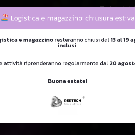
info@rertech.i
roidy-anaboliczne.com/
Logistica e magazzino: chiusura estiva
1817252/
ional/
Strumenti Finanziari
Noleggio
FAQs
Contatti
v/pmc/articles/PMC6566793/
gistica e magazzino
resteranno chiusi dal
13 al 19 
inclusi
.
e attività riprenderanno regolarmente dal
20 agost
Buona estate!