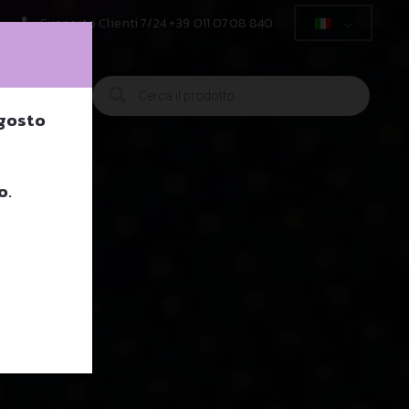
t
Supporto Clienti 7/24 +39 011 0708 840
Ricerca
prodotti
agosto
o
.