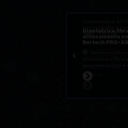
Giuntatrice fibr
allineamento co
Rertech PRO-X
Giuntatrici fibra
attrezzatura fibra 
Speciale reti LAN tr