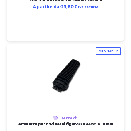
A partire da:
23,80
€
Iva esclusa
ORDINABILE
Rertech
Ammarro per cavi aerei figura 8 e ADSS 6-8 mm