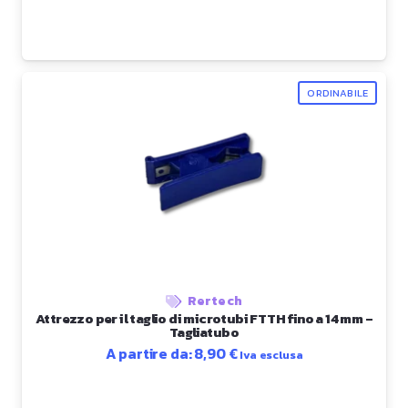
ORDINABILE
Rertech
Attrezzo per il taglio di microtubi FTTH fino a 14 mm –
Tagliatubo
A partire da:
8,90
€
Iva esclusa