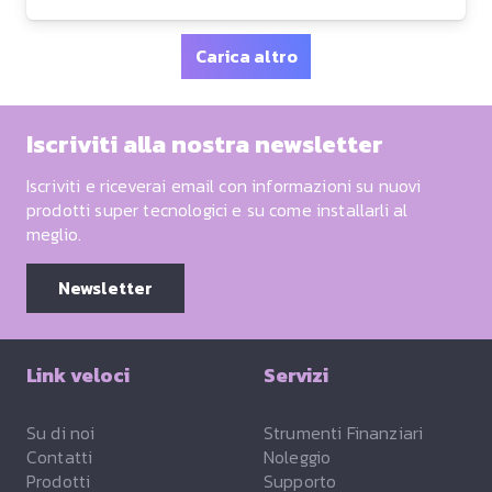
Carica altro
Iscriviti alla nostra newsletter
Iscriviti e riceverai email con informazioni su nuovi
prodotti super tecnologici e su come installarli al
meglio.
Newsletter
Link veloci
Servizi
Su di noi
Strumenti Finanziari
Contatti
Noleggio
Prodotti
Supporto