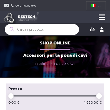
+39 011 0708 840
Ricerca
prodotti
SHOP ONLINE
Accessori per la posa di cavi
Prodotti
POSA DI CAVI
Prezzo
0,00
€
1.650,00
€