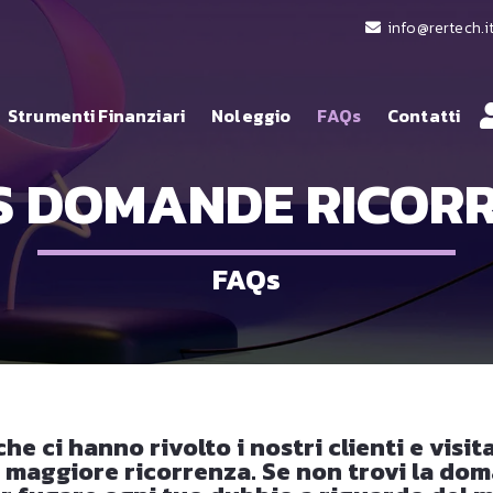
info@rertech.i
Strumenti Finanziari
Noleggio
FAQs
Contatti
S DOMANDE RICORR
FAQs
e ci hanno rivolto i nostri clienti e visit
 maggiore ricorrenza. Se non trovi la doma