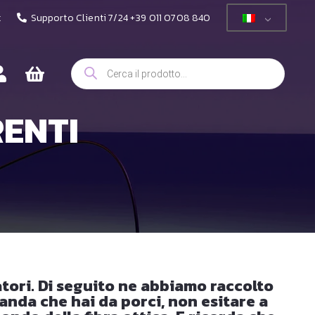
t
Supporto Clienti 7/24 +39 011 0708 840
Ricerca
prodotti
ENTI
atori. Di seguito ne abbiamo raccolto
nda che hai da porci, non esitare a