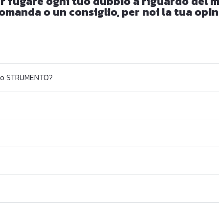
r fugare ogni tuo dubbio a riguardo del mo
omanda o un consiglio, per noi la tua opi
uno STRUMENTO?