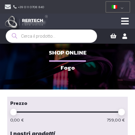
+39 011 0708 840
Ricerca
prodotti
SHOP ONLINE
Fogo
Prezzo
0,00
€
759,00
€
I nostri
prodotti