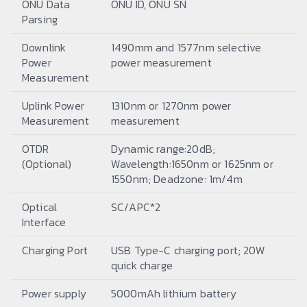
ONU Data
ONU ID, ONU SN
Parsing
Downlink
1490mm and 1577nm selective
Power
power measurement
Measurement
Uplink Power
1310nm or 1270nm power
Measurement
measurement
OTDR
Dynamic range:20dB;
(Optional)
Wavelength:1650nm or 1625nm or
1550nm; Deadzone: 1m/4m
Optical
SC/APC*2
Interface
Charging Port
USB Type-C charging port; 20W
quick charge
Power supply
5000mAh lithium battery