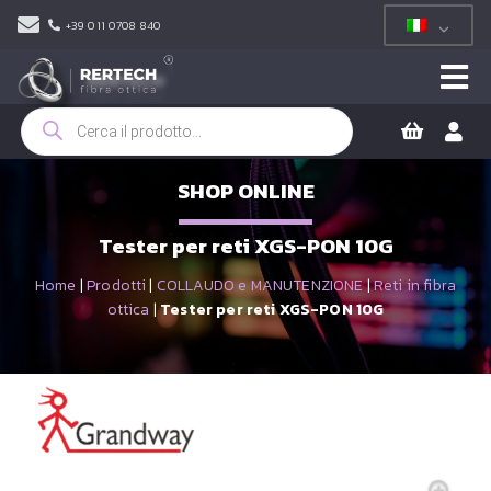
+39 011 0708 840
Ricerca
prodotti
SHOP ONLINE
Tester per reti XGS-PON 10G
Home
|
Prodotti
|
COLLAUDO e MANUTENZIONE
|
Reti in fibra
ottica
|
Tester per reti XGS-PON 10G