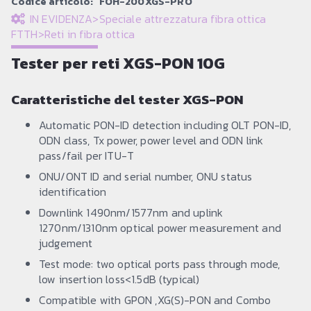
Codice articolo:
FOH-200XGS-PRO
IN EVIDENZA
>
Speciale attrezzatura fibra ottica
FTTH
>
Reti in fibra ottica
Tester per reti XGS-PON 10G
Caratteristiche del tester XGS-PON
Automatic PON-ID detection including OLT PON-ID,
ODN class, Tx power, power level and ODN link
pass/fail per ITU-T
ONU/ONT ID and serial number, ONU status
identification
Downlink 1490nm/1577nm and uplink
1270nm/1310nm optical power measurement and
judgement
Test mode: two optical ports pass through mode,
low insertion loss<1.5dB (typical)
Compatible with GPON ,XG(S)-PON and Combo