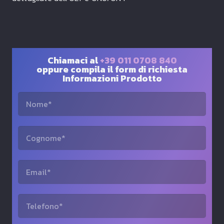
Chiamaci al
+39 011 0708 840
oppure compila il form di richiesta
Informazioni Prodotto