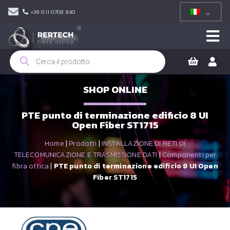
+39 011 0708 840
Ricerca
prodotti
SHOP ONLINE
PTE punto di terminazione edificio 8 UI
Open Fiber ST1715
Home
|
Prodotti
|
INSTALLAZIONE DI RETI DI
TELECOMUNICAZIONE E TRASMISSIONE DATI
|
Componenti per
fibra ottica
|
PTE punto di terminazione edificio 8 UI Open
Fiber ST1715