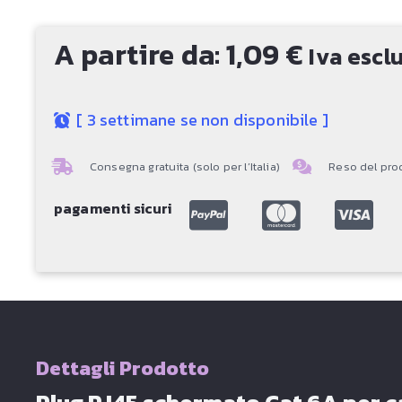
A partire da:
1,09
€
Iva escl
[
3 settimane se non disponibile
]
Consegna gratuita (solo per l’Italia)
Reso del prod
pagamenti sicuri
Dettagli Prodotto