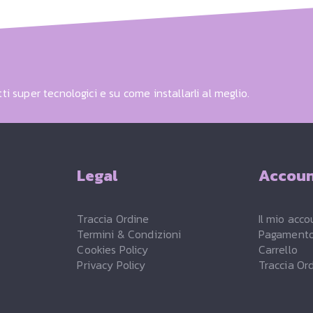
ti super tecnologici e su come installarli al meglio.
Legal
Accou
Traccia Ordine
Il mio acco
Termini & Condizioni
Pagament
Cookies Policy
Carrello
Privacy Policy
Traccia Or