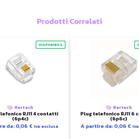
Prodotti Correlati
DISPONIBILE
Rertech
Rertech
lefonico RJ11 4 contatti
Plug telefonico RJ11 6 
(6p4c)
(6p6c)
ire da:
0,06
€
A partire da:
0,06
€
Iva esclusa
Iv