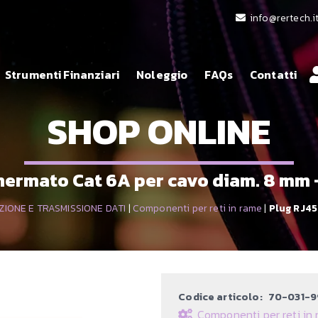
info@rertech.i
Strumenti Finanziari
Noleggio
FAQs
Contatti
SHOP ONLINE
hermato Cat 6A per cavo diam. 8 mm –
ZIONE E TRASMISSIONE DATI
|
Componenti per reti in rame
|
Plug RJ45
Codice articolo:
70-031-9
Componenti per reti in