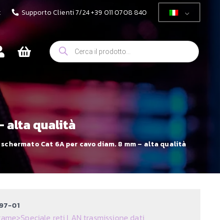
t
Supporto Clienti 7/24 +39 011 0708 840
Ricerca
prodotti
 alta qualità
 schermato Cat 6A per cavo diam. 8 mm – alta qualità
97-01
 rame
>
Speciale reti LAN trasmissione dati