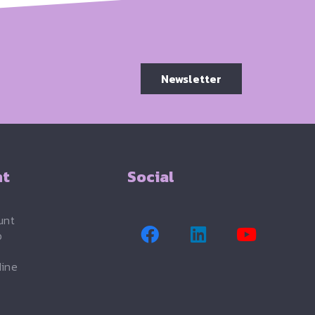
Newsletter
nt
Social
unt
o
dine