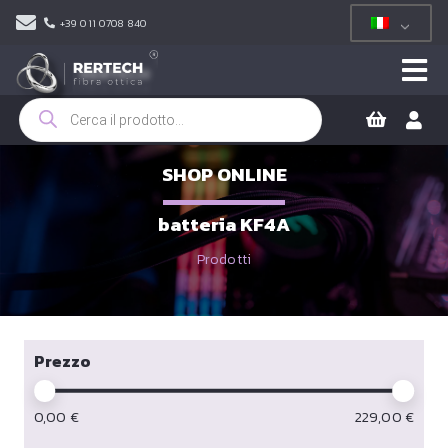
+39 011 0708 840
Ricerca
prodotti
SHOP ONLINE
batteria KF4A
Prodotti
Prezzo
0,00
€
229,00
€