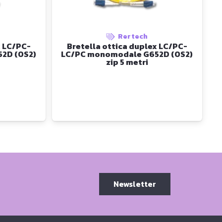
Rertech
x LC/PC-
Bretella ottica duplex LC/PC-
2D (OS2)
LC/PC monomodale G652D (OS2)
zip 5 metri
Newsletter