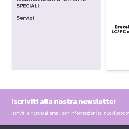
SPECIALI
Servizi
Brete
LC/PC 
Iscriviti alla nostra newsletter
Iscriviti e riceverai email con informazioni su nuovi prodot