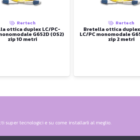
Rertech
Rertech
lla ottica duplex LC/PC-
Bretella ottica duple
monomodale G652D (OS2)
LC/PC monomodale G65
zip 10 metri
zip 2 metri
ti super tecnologici e su come installarli al meglio.