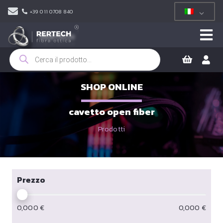
+39 011 0708 840
Ricerca
prodotti
SHOP ONLINE
cavetto open fiber
Prodotti
Prezzo
0,000
€
0,000
€