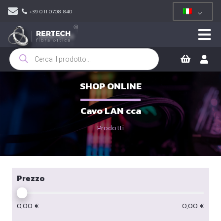
+39 011 0708 840
Ricerca
prodotti
SHOP ONLINE
Cavo LAN cca
Prodotti
Prezzo
0,00
€
0,00
€