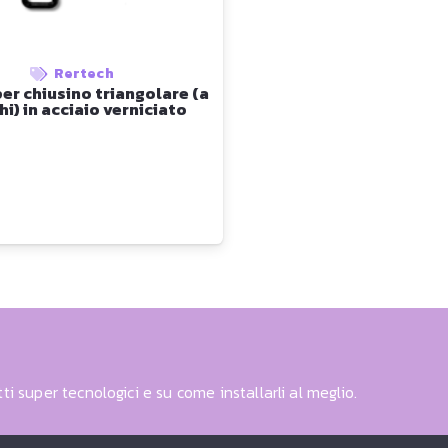
Rertech
er chiusino triangolare (a
hi) in acciaio verniciato
ti super tecnologici e su come installarli al meglio.