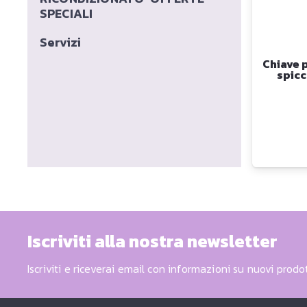
SPECIALI
Servizi
Chiave p
spicc
Iscriviti alla nostra newsletter
Iscriviti e riceverai email con informazioni su nuovi prodot