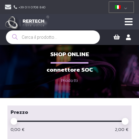
+39 011 0708 840
Ricerca
prodotti
SHOP ONLINE
connettore SOC
Prodotti
Prezzo
0,00
€
2,00
€