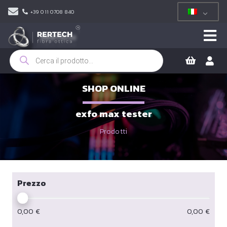
+39 011 0708 840
Ricerca
prodotti
SHOP ONLINE
exfo max tester
Prodotti
Prezzo
0,00
€
0,00
€