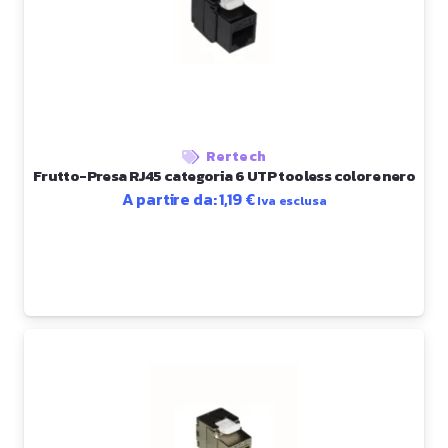
Rertech
Frutto-Presa RJ45 categoria 6 UTP tooless colore nero
A partire da:
1,19
€
Iva esclusa