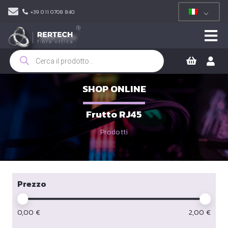
+39 011 0708 840
Ricerca
prodotti
SHOP ONLINE
Frutto RJ45
Prodotti
Prezzo
0,00
€
2,00
€