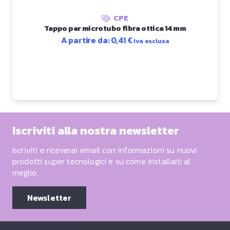
CPE
Tappo per microtubo fibra ottica 14 mm
A partire da:
0,41
€
Iva esclusa
Iscriviti alla nostra newsletter
Iscriviti e riceverai email con informazioni su nuovi
prodotti super tecnologici e su come installarli al
meglio.
Newsletter