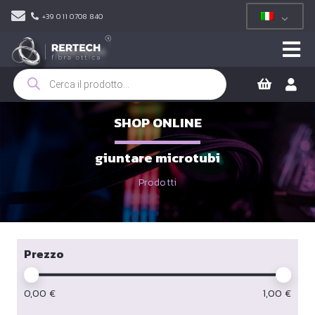
+39 011 0708 840
Ricerca
prodotti
SHOP ONLINE
giuntare microtubi
Prodotti
Prezzo
0,00
€
1,00
€