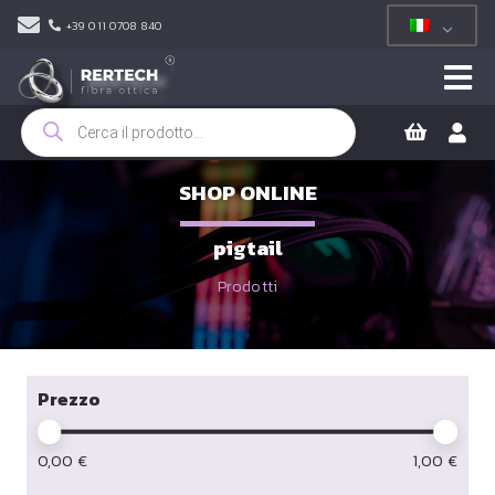
+39 011 0708 840
Ricerca
prodotti
SHOP ONLINE
pigtail
Prodotti
Prezzo
0,00
€
1,00
€