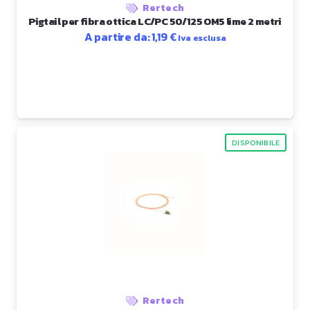
Rertech
Pigtail per fibra ottica LC/PC 50/125 OM5 lime 2 metri
A partire da:
1,19
€
Iva esclusa
DISPONIBILE
Rertech