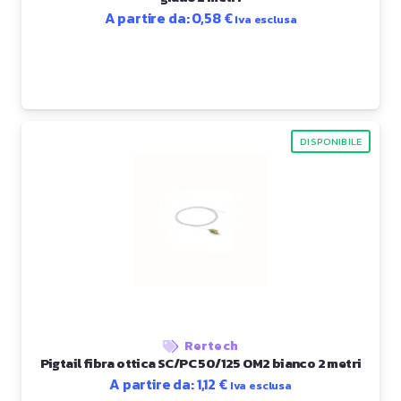
A partire da:
0,58
€
Iva esclusa
DISPONIBILE
Rertech
Pigtail fibra ottica SC/PC 50/125 OM2 bianco 2 metri
A partire da:
1,12
€
Iva esclusa