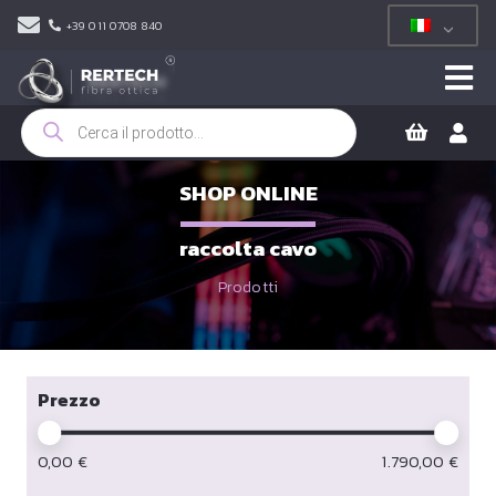
+39 011 0708 840
Ricerca
prodotti
SHOP ONLINE
raccolta cavo
Prodotti
Prezzo
0,00
€
1.790,00
€