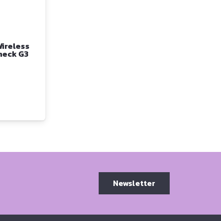
ireless
heck G3
Newsletter