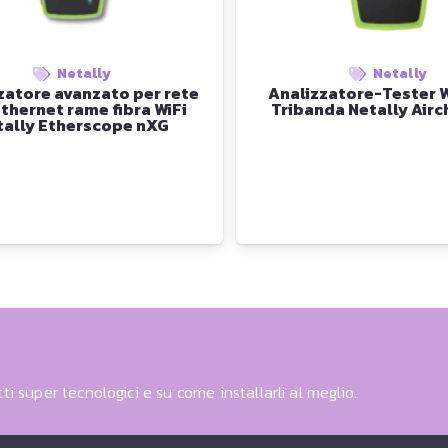
Netally
Netally
zatore avanzato per rete
Analizzatore-Tester W
thernet rame fibra WiFi
Tribanda Netally Airc
tally Etherscope nXG
ti super tecnologici e su come installarli al meglio.