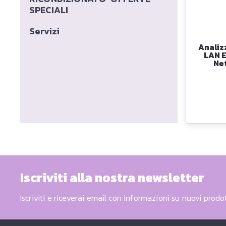
SPECIALI
Servizi
Analiz
LAN E
Ne
Iscriviti alla nostra newsletter
Iscriviti e riceverai email con informazioni su nuovi prodot