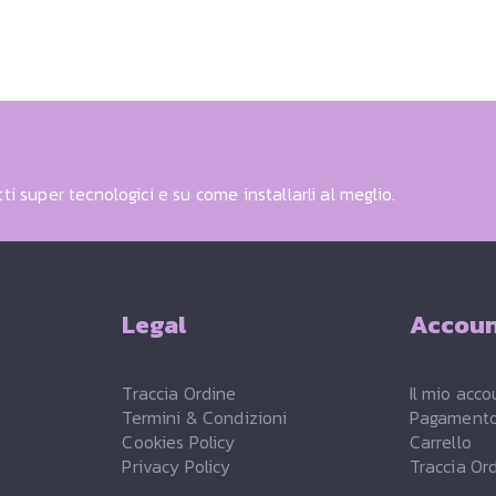
ti super tecnologici e su come installarli al meglio.
Legal
Accou
Traccia Ordine
Il mio acco
Termini & Condizioni
Pagament
Cookies Policy
Carrello
Privacy Policy
Traccia Or