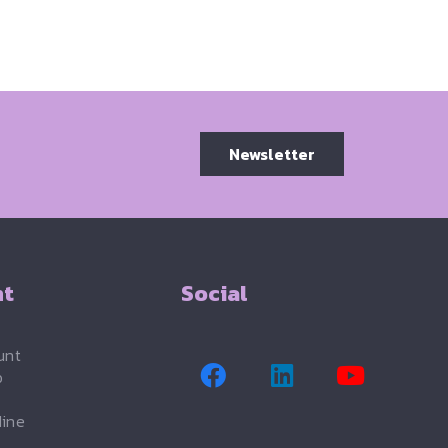
Newsletter
nt
Social
unt
o
dine