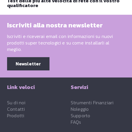
Test delle più alte velocità di rete con il vostro
qualificatore
Iscriviti alla nostra newsletter
Iscriviti e riceverai email con informazioni su nuovi
prodotti super tecnologici e su come installarli al
meglio.
Newsletter
Link veloci
Servizi
Su di noi
Strumenti Finanziari
Contatti
Noleggio
Prodotti
Supporto
FAQs