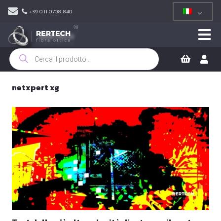
+39 011 0708 840
Ricerca
prodotti
netxpert xg