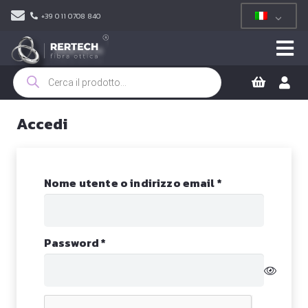
+39 011 0708 840
Ricerca
prodotti
Accedi
Richiesto
Nome utente o indirizzo email
*
Richiesto
Password
*