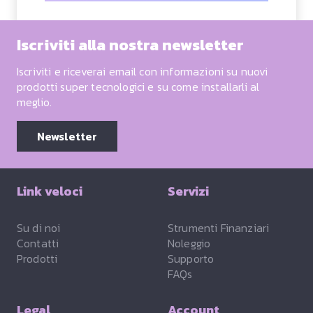
Iscriviti alla nostra newsletter
Iscriviti e riceverai email con informazioni su nuovi
prodotti super tecnologici e su come installarli al
meglio.
Newsletter
Link veloci
Servizi
Su di noi
Strumenti Finanziari
Contatti
Noleggio
Prodotti
Supporto
FAQs
Legal
Account